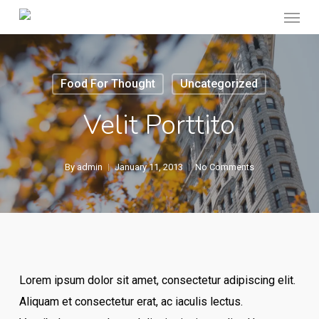
Menu
Skip
to
main
content
Food For Thought
Uncategorized
Velit Porttito
By
admin
January 11, 2013
No Comments
Lorem ipsum dolor sit amet, consectetur adipiscing elit.
Aliquam et consectetur erat, ac iaculis lectus.